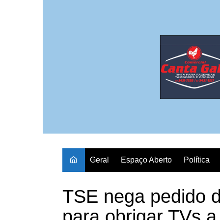
Ir
para
o
conteúdo
Geral
Espaço Aberto
Política
TSE nega pedido d
para obrigar TVs a 