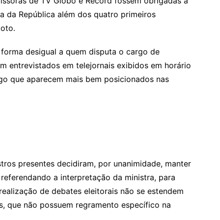
missoras de TV Globo e Record fossem obrigadas a
ia da República além dos quatro primeiros
oto.
 forma desigual a quem disputa o cargo de
m entrevistados em telejornais exibidos em horário
rgo que aparecem mais bem posicionados nas
istros presentes decidiram, por unanimidade, manter
 referendando a interpretação da ministra, para
 realização de debates eleitorais não se estendem
is, que não possuem regramento específico na