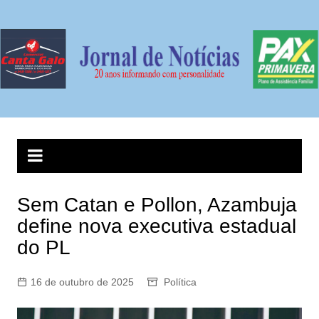
Ir
para
o
conteúdo
Sem Catan e Pollon, Azambuja
define nova executiva estadual
do PL
16 de outubro de 2025
Política