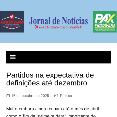
Ir
para
o
conteúdo
Partidos na expectativa de
definições até dezembro
16 de outubro de 2025
Política
Muito embora ainda tenham até o mês de abril
como o fim da “primeira data” importante do