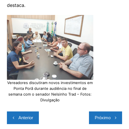
destaca.
Vereadores discutiram novos investimentos em
Ponta Porã durante audiência no final de
semana com o senador Nelsinho Trad – Fotos:
Divulgação
Navegação
Anterior
Próximo
de