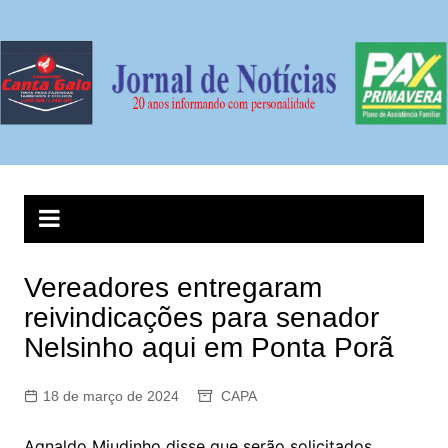
Ir
para
o
conteúdo
Vereadores entregaram
reivindicações para senador
Nelsinho aqui em Ponta Porã
18 de março de 2024
CAPA
Agnaldo Miudinho disse que serão solicitados