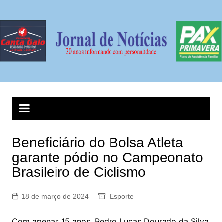
Ir
para
o
conteúdo
Beneficiário do Bolsa Atleta
garante pódio no Campeonato
Brasileiro de Ciclismo
18 de março de 2024
Esporte
Com apenas 15 anos, Pedro Lucas Dourado da Silva