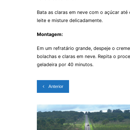
Bata as claras em neve com o açúcar até 
leite e misture delicadamente.
Montagem:
Em um refratário grande, despeje o creme
bolachas e claras em neve. Repita o proce
geladeira por 40 minutos.
Navegação
Anterior
de
Post