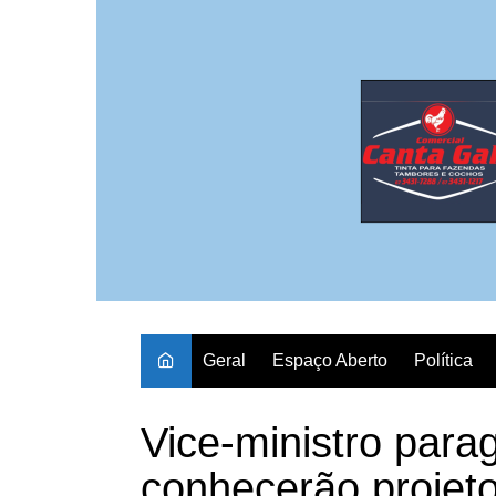
Ir
para
o
conteúdo
Geral
Espaço Aberto
Política
Vice-ministro parag
conhecerão projeto