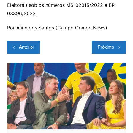
Eleitoral) sob os números MS-02015/2022 e BR-
03896/2022.
Por Aline dos Santos (Campo Grande News)
Navegação
Anterior
Próximo
de
Post