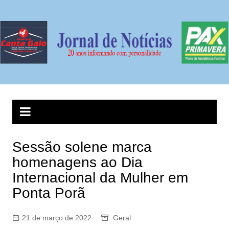
Ir
para
o
conteúdo
Sessão solene marca
homenagens ao Dia
Internacional da Mulher em
Ponta Porã
21 de março de 2022
Geral