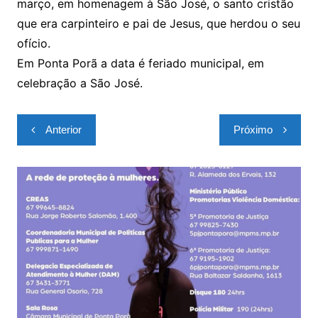
março, em homenagem à São José, o santo cristão
que era carpinteiro e pai de Jesus, que herdou o seu
ofício.
Em Ponta Porã a data é feriado municipal, em
celebração a São José.
Navegação
Anterior
Próximo
de
Post