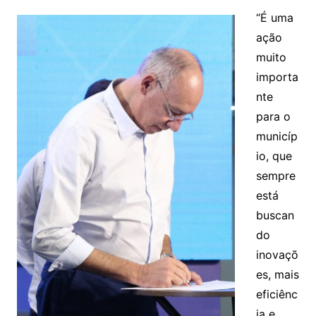
“É uma
ação
muito
importa
nte
para o
municíp
io, que
sempre
está
buscan
do
inovaçõ
es, mais
eficiênc
ia e