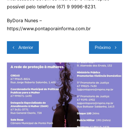
possível pelo telefone (67) 9 9996-8231.
ByDora Nunes –
https://www.pontaporainforma.com.br
Navegação
Anterior
Próximo
de
Post