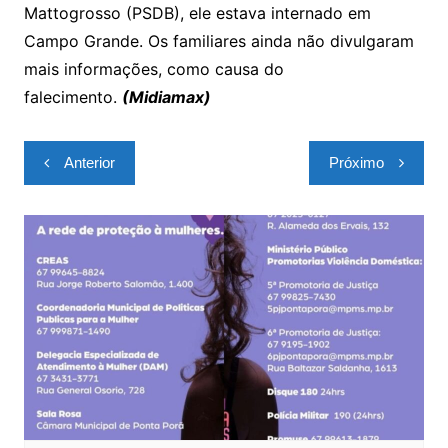
Mattogrosso (PSDB), ele estava internado em
Campo Grande. Os familiares ainda não divulgaram
mais informações, como causa do
falecimento.
(Midiamax)
Navegação
Anterior
Próximo
de
Post