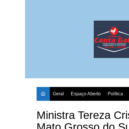
Ir
para
o
conteúdo
Geral
Espaço Aberto
Política
Ministra Tereza Cri
Mato Grosso do Su