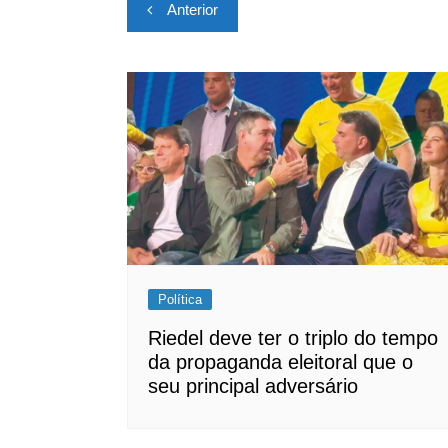
Navegação
Anterior
de
Post
Política
Riedel deve ter o triplo do tempo
da propaganda eleitoral que o
seu principal adversário