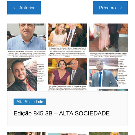
Navegação
Anterior
Próximo
de
Post
Alta Sociedade
Edição 845 3B – ALTA SOCIEDADE