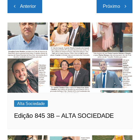
Navegação
Anterior
Próximo
de
Post
Alta Sociedade
Edição 845 3B – ALTA SOCIEDADE