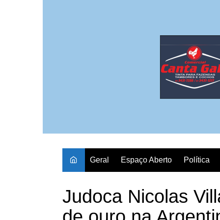
Ir
para
o
conteúdo
Geral
Espaço Aberto
Política
Judoca Nicolas Vil
de ouro na Argenti