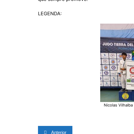
LEGENDA:
Nicolas Vilhalba
Navegação
Anterior