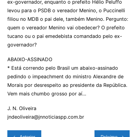
ex-governador, enquanto o prefeito Hélio Peluffo
levou para o PSDB o vereador Menino, o Puccinelli
filiou no MDB o pai dele, também Menino. Pergunto:
quem o vereador Menino vai obedecer? O prefeito
tucano ou o pai emedebista comandado pelo ex-
governador?
ABAIXO-ASSINADO
* Está correndo pelo Brasil um abaixo-assinado
pedindo o impeachment do ministro Alexandre de
Morais por desrespeito ao presidente da República.
Vem mais chumbo grosso por aí…
J. N. Oliveira
jndeoliveira@jnnoticiaspp.com.br
Navegação
Anterior
Próximo