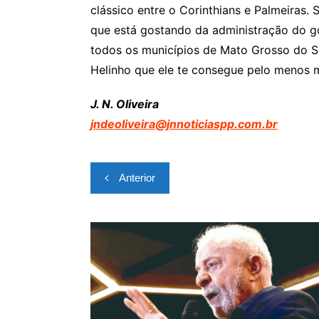
clássico entre o Corinthians e Palmeiras.
que está gostando da administração do g
todos os municípios de Mato Grosso do Sul
Helinho que ele te consegue pelo menos 
J. N. Oliveira
jndeoliveira@jnnoticiaspp.com.
br
Navegação
Anterior
de
Post