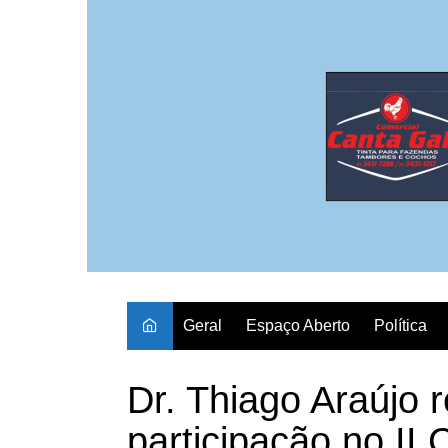
Ir
para
o
conteúdo
Geral
Espaço Aberto
Política
Dr. Thiago Araújo r
participação no II 