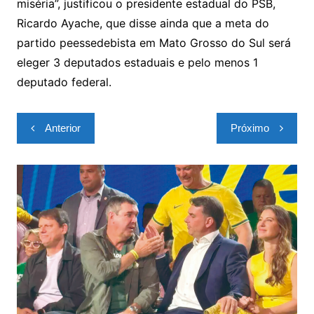
miséria”, justificou o presidente estadual do PSB,
Ricardo Ayache, que disse ainda que a meta do
partido peessedebista em Mato Grosso do Sul será
eleger 3 deputados estaduais e pelo menos 1
deputado federal.
Navegação
Anterior
Próximo
de
Post