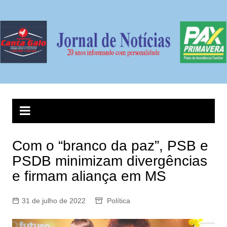
Ir
para
o
conteúdo
Com o “branco da paz”, PSB e
PSDB minimizam divergências
e firmam aliança em MS
31 de julho de 2022
Política