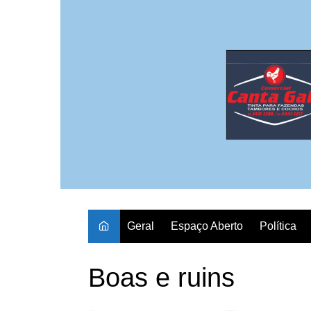
Ir
para
o
conteúdo
Geral
Espaço Aberto
Política
Boas e ruins