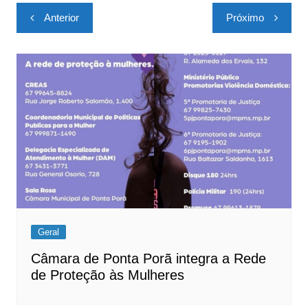
Navegação
Anterior
Próximo
de
Post
Geral
Câmara de Ponta Porã integra a Rede
de Proteção às Mulheres