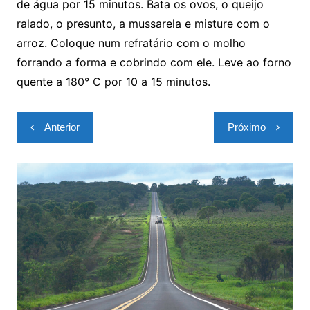
de água por 15 minutos. Bata os ovos, o queijo
ralado, o presunto, a mussarela e misture com o
arroz. Coloque num refratário com o molho
forrando a forma e cobrindo com ele. Leve ao forno
quente a 180° C por 10 a 15 minutos.
Navegação
Anterior
Próximo
de
Post