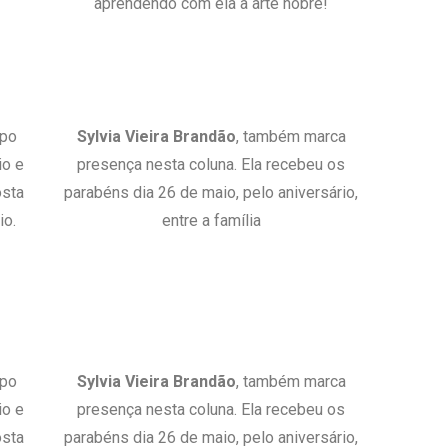
aprendendo com ela a arte nobre!
upo
Sylvia Vieira Brandão
, também marca
io e
presença nesta coluna. Ela recebeu os
osta
parabéns dia 26 de maio, pelo aniversário,
io.
entre a família
upo
Sylvia Vieira Brandão
, também marca
io e
presença nesta coluna. Ela recebeu os
osta
parabéns dia 26 de maio, pelo aniversário,