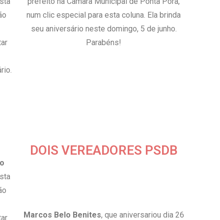
sta
prefeito na Câmara Municipal de Ponta Porã,
ão
num clic especial para esta coluna. Ela brinda
seu aniversário neste domingo, 5 de junho.
ar
Parabéns!
rio.
DOIS VEREADORES PSDB
do
sta
ão
Marcos Belo Benites
, que aniversariou dia 26
ar