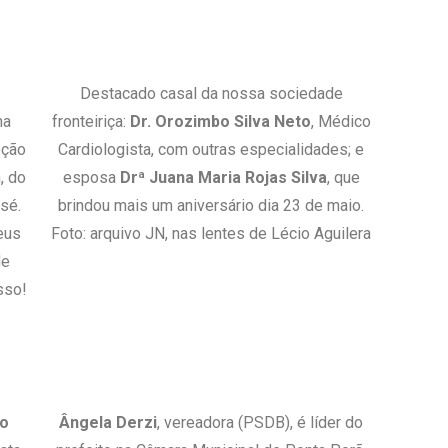
Destacado casal da nossa sociedade
ma
fronteiriça:
Dr. Orozimbo Silva Neto
, Médico
eção
Cardiologista, com outras especialidades; e
, do
esposa
Drª Juana Maria Rojas Silva
, que
osé.
brindou mais um aniversário dia 23 de maio.
eus
Foto: arquivo JN, nas lentes de Lécio Aguilera
de
sso!
do
Ângela Derzi
, vereadora (PSDB), é líder do