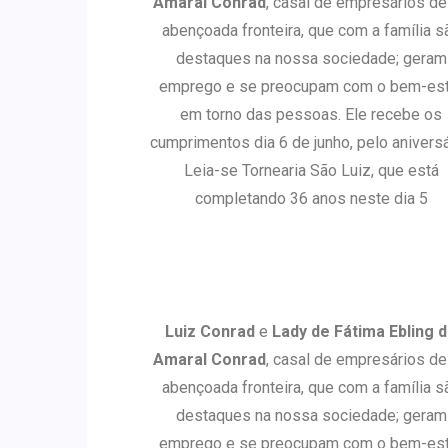
Amaral Conrad
, casal de empresários de
abençoada fronteira, que com a família s
destaques na nossa sociedade; geram
emprego e se preocupam com o bem-est
em torno das pessoas. Ele recebe os
cumprimentos dia 6 de junho, pelo aniversá
Leia-se Tornearia São Luiz, que está
completando 36 anos neste dia 5
Luiz Conrad
e
Lady de Fátima Ebling 
Amaral Conrad
, casal de empresários de
abençoada fronteira, que com a família s
destaques na nossa sociedade; geram
emprego e se preocupam com o bem-est