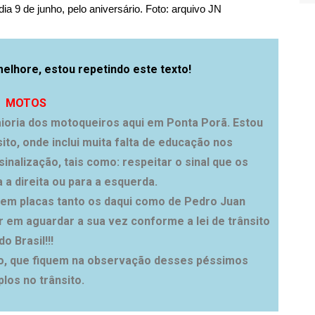
ia 9 de junho, pelo aniversário. Foto: arquivo JN
melhore, estou repetindo este texto!
MOTOS
ioria dos motoqueiros aqui em Ponta Porã. Estou
ito, onde inclui muita falta de educação nos
nalização, tais como: respeitar o sinal que os
 a direita ou para a esquerda.
sem placas tanto os daqui como de Pedro Juan
r em aguardar a sua vez conforme a lei de trânsito
do Brasil!!!
to, que fiquem na observação desses péssimos
los no trânsito.