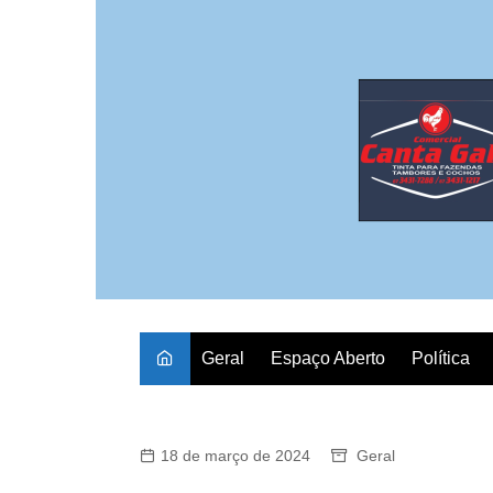
Ir
para
o
conteúdo
Geral
Espaço Aberto
Política
18 de março de 2024
Geral