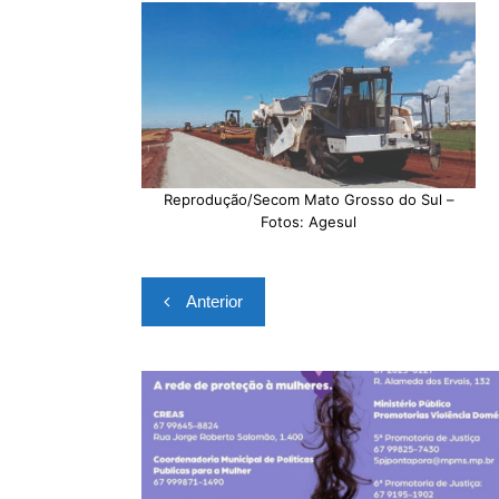
Reprodução/Secom Mato Grosso do Sul –
Fotos: Agesul
Navegação
Anterior
de
Post