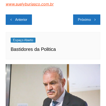
www.suelyburiasco.com.br
Navegação
Anterior
Próximo
de
Post
Espaço Aberto
Bastidores da Politica