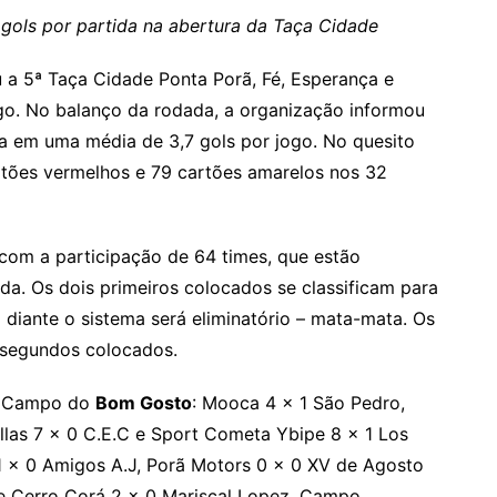
 gols por partida na abertura da Taça Cidade
a 5ª Taça Cidade Ponta Porã, Fé, Esperança e
go. No balanço da rodada, a organização informou
ta em uma média de 3,7 gols por jogo. No quesito
cartões vermelhos e 79 cartões amarelos nos 32
 com a participação de 64 times, que estão
da. Os dois primeiros colocados se classificam para
 diante o sistema será eliminatório – mata-mata. Os
 segundos colocados.
a. Campo do
Bom Gosto
: Mooca 4 x 1 São Pedro,
ellas 7 x 0 C.E.C e Sport Cometa Ybipe 8 x 1 Los
1 x 0 Amigos A.J, Porã Motors 0 x 0 XV de Agosto
e Cerro Corá 2 x 0 Mariscal Lopez. Campo