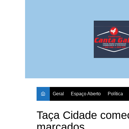
Ir
para
o
conteúdo
Geral
Espaço Aberto
Política
Taça Cidade come
marcados