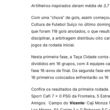
Artilheiros inspirados deram média de 3,7
Com uma “chuva” de gols, assim começou 
Cultura de Futebol Suíço no último domin
que foram 118 gols anotados, o que resul
disciplinar, a arbitragem distribuiu oito 
jogos da rodada inicial.
Nesta primeira fase, a Taça Cidade conta
divididos em 16 grupos, com 4 equipes ca
fase 16-avos de final. Da segunda fase em
16 primeiros colocados enfrentarão os 16
Confira os resultados da primeira rodad
Sport Cafi 7 x 0 PSG da Fronteira, 5 Estr
Amigos. Campo do
Vicente
: Caji Monza 
Los Magos, Só Capim 1 x 0 Robocop F.C 