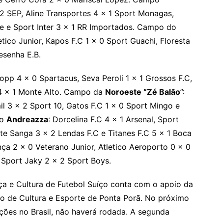
2 SEP, Aline Transportes 4 x 1 Sport Monagas,
 e Sport Inter 3 x 1 RR Importados. Campo do
letico Junior, Kapos F.C 1 x 0 Sport Guachi, Floresta
esenha E.B.
pp 4 x 0 Spartacus, Seva Peroli 1 x 1 Grossos F.C,
 4 x 1 Monte Alto. Campo da
Noroeste “Zé Balão
”:
l 3 x 2 Sport 10, Gatos F.C 1 x 0 Sport Mingo e
do
Andreazza
: Dorcelina F.C 4 x 1 Arsenal, Sport
te Sanga 3 x 2 Lendas F.C e Titanes F.C 5 x 1 Boca
nça 2 x 0 Veterano Junior, Atletico Aeroporto 0 x 0
e Sport Jaky 2 x 2 Sport Boys.
ça e Cultura de Futebol Suíço conta com o apoio da
ão de Cultura e Esporte de Ponta Porã. No próximo
ições no Brasil, não haverá rodada. A segunda