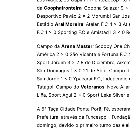
da
Coophafronteira
: Coopha Salazar 9 x 
Desportivo Pavão 2 x 2 Morumbi San Jose
Estádio
Aral Moreira
: Atalan F.C 4 x 3 At
F.C 1 x 0 Sporting F.C e Amistad I 3 x 0 R
Campo da
Arena Master
: Scooby One Cho
América 2 x 0 São Vicente e Fortuna F.C
Sport Jardim 3 x 2 8 de Diciembre, Aikemi
São Domingos 1 x 0 21 de Abril. Campo 
San Jorge 1 x 0 Ypacaraí F.C, Independien
Tatagol. Campo do
Veteranos
: Nova Alia
Liña, Sport Agui 2 x 0 Sport Leka Silver 
A 5ª Taça Cidade Ponta Porã, Fé, esperan
Prefeitura, através da Funcespp – Fundaç
domingo, devido o primeiro turno das ele