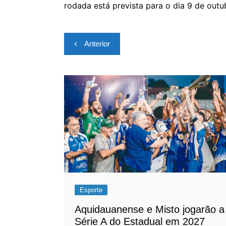
rodada está prevista para o dia 9 de outu
Navegação
Anterior
de
Post
Esporte
Aquidauanense e Misto jogarão a
Série A do Estadual em 2027