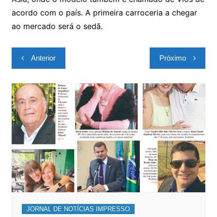
acordo com o país. A primeira carroceria a chegar
ao mercado será o sedã.
Navegação
Anterior
Próximo
de
Post
JORNAL DE NOTÍCIAS IMPRESSO