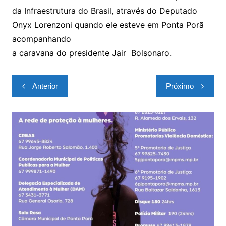
da Infraestrutura do Brasil, através do Deputado
Onyx Lorenzoni quando ele esteve em Ponta Porã
acompanhando
a caravana do presidente Jair Bolsonaro.
Navegação
Anterior
Próximo
de
Post