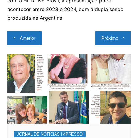
com a Hilux. No Brasil, a apresentação pode
acontecer entre 2023 e 2024, com a dupla sendo
produzida na Argentina.
Navegação
Anterior
Próximo
de
Post
JORNAL DE NOTÍCIAS IMPRESSO