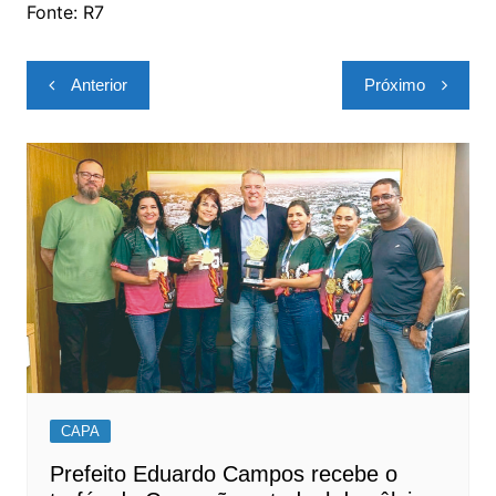
Fonte: R7
Navegação
Anterior
Próximo
de
Post
CAPA
Prefeito Eduardo Campos recebe o