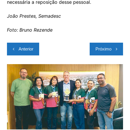
necessária a reposição desse pessoal.
João Prestes, Semadesc
Foto: Bruno Rezende
Navegação
Anterior
Próximo
de
Post