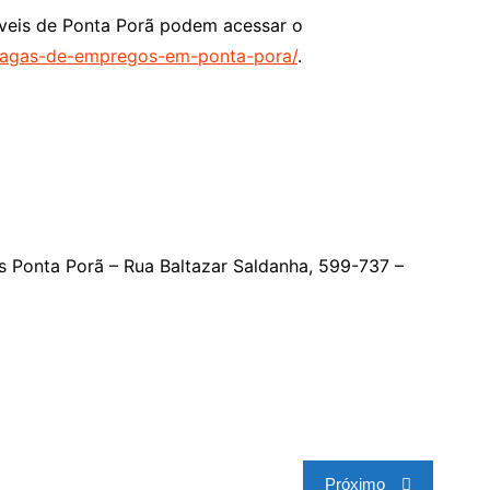
íveis de Ponta Porã podem acessar o
/vagas-de-empregos-em-ponta-pora/
.
s Ponta Porã – Rua Baltazar Saldanha, 599-737 –
Próximo