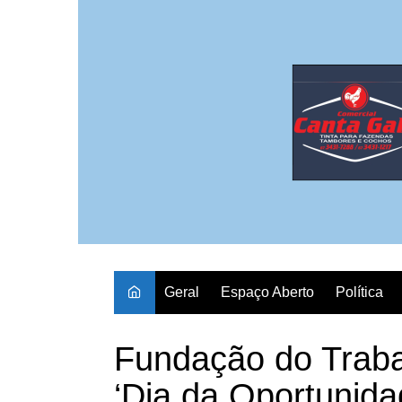
Ir
para
o
conteúdo
Geral
Espaço Aberto
Política
Fundação do Traba
‘Dia da Oportunid