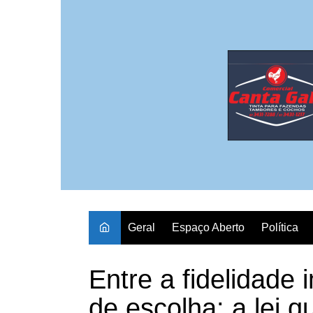
Ir
para
o
conteúdo
Geral
Espaço Aberto
Política
Entre a fidelidade 
de escolha: a lei q