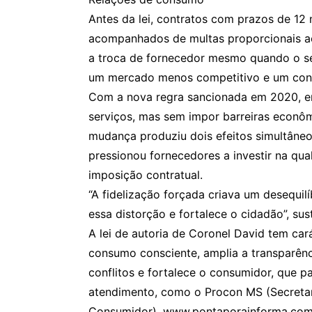
Antes da lei, contratos com prazos de 12
acompanhados de multas proporcionais ao 
a troca de fornecedor mesmo quando o se
um mercado menos competitivo e um cons
Com a nova regra sancionada em 2020, em
serviços, mas sem impor barreiras econô
mudança produziu dois efeitos simultâne
pressionou fornecedores a investir na qua
imposição contratual.
“A fidelização forçada criava um desequilíb
essa distorção e fortalece o cidadão”, su
A lei de autoria de Coronel David tem cará
consumo consciente, amplia a transparênci
conflitos e fortalece o consumidor, que p
atendimento, como o Procon MS (Secretar
Consumidor). www.pontaporainforma.com