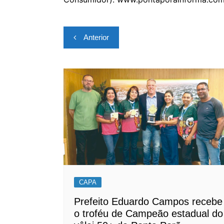
Navegação
Anterior
de
Post
CAPA
Prefeito Eduardo Campos recebe
o troféu de Campeão estadual do