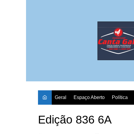
Ir
para
o
conteúdo
Geral
Espaço Aberto
Política
Edição 836 6A