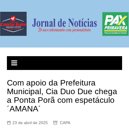
Ir
para
o
conteúdo
Com apoio da Prefeitura
Municipal, Cia Duo Due chega
a Ponta Porã com espetáculo
´AMANA´
23 de abril de 2025
CAPA