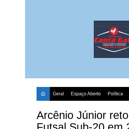
Ir
para
o
conteúdo
Geral
Espaço Aberto
Política
Arcênio Júnior ret
Futsal Sub-20 em 