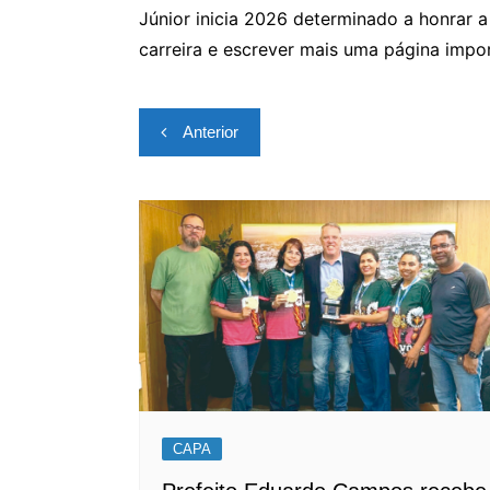
Júnior inicia 2026 determinado a honrar a
carreira e escrever mais uma página impor
Navegação
Anterior
de
Post
CAPA