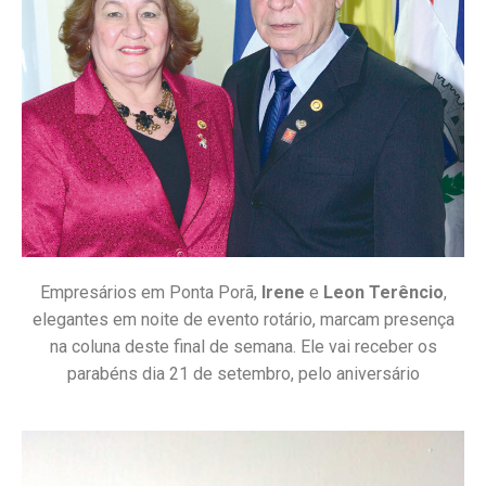
Empresários em Ponta Porã,
Irene
e
Leon Terêncio
,
elegantes em noite de evento rotário, marcam presença
na coluna deste final de semana. Ele vai receber os
parabéns dia 21 de setembro, pelo aniversário