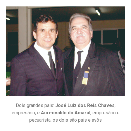
Dois grandes pais:
José Luiz dos Reis Chaves
,
empresário; e
Aureovaldo do Amaral
, empresário e
pecuarista, os dois são pais e avôs